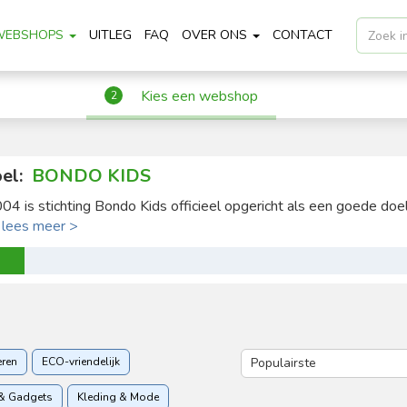
WEBSHOPS
UITLEG
FAQ
OVER ONS
CONTACT
Kies een webshop
2
el:
BONDO KIDS
004 is stichting Bondo Kids officieel opgericht als een goede doel 
.
lees meer >
eren
ECO-vriendelijk
& Gadgets
Kleding & Mode