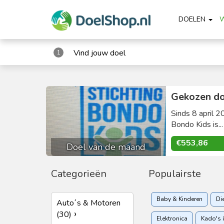
DOELEN
Vind jouw doel
1
Gekozen do
Sinds 8 april 2
Bondo Kids is..
€553,86
Doel van de maand
Categorieën
Populairste
Baby & Kinderen
Di
Auto´s & Motoren
(30)
Elektronica
Kado's 