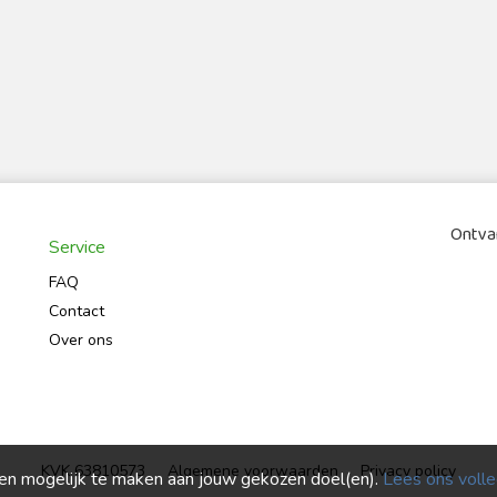
Ontvan
Service
FAQ
Contact
Over ons
KVK 63810573
Algemene voorwaarden
Privacy policy
ren mogelijk te maken aan jouw gekozen doel(en).
Lees ons volled