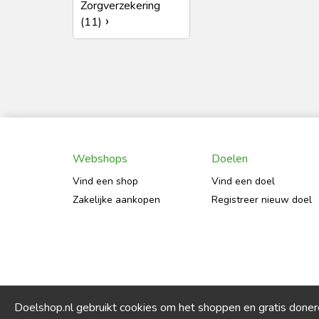
Zorgverzekering
(11)
Webshops
Doelen
Vind een shop
Vind een doel
Zakelijke aankopen
Registreer nieuw doel
Doelshop.nl gebruikt cookies om het shoppen en gratis done