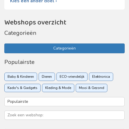
Kies een ander doel ›
Webshops overzicht
Categorieën
Categorieën
Populairste
Baby & Kinderen
Dieren
ECO-vriendelijk
Elektronica
Kado's & Gadgets
Kleding & Mode
Mooi & Gezond
Sport & Recreatie
Vakantie & Reizen
Woon & Tuin
Zakelijk
Zorgverzekering