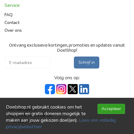
Service
FAQ
Contact
Over ons
Ontvang exclusieve kortingen, promoties en updates vanuit
DoelShop!
Schrijf in
Volg ons op:
Doelshop.nl gebruikt cookies om het
Accepteer
KVK 63810573
shoppen en gratis doneren mogelijk te
Algemene voorwaarden
maken aan jouw gekozen doel(en).
Lees ons volledig
Privacy policy
privacybeleid hier