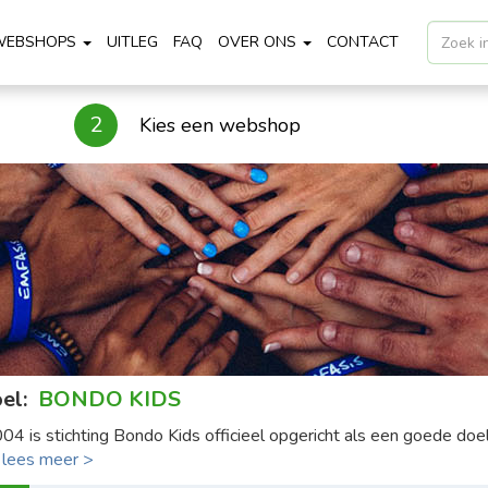
WEBSHOPS
UITLEG
FAQ
OVER ONS
CONTACT
2
Kies een webshop
el:
BONDO KIDS
004 is stichting Bondo Kids officieel opgericht als een goede doel 
.
lees meer >