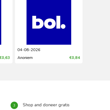
03-08-2026
2
€0,84
MarkOudeVrielink
€0,25
Ilb
Shop and doneer gratis
3