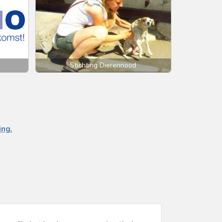
Stichting Dierennood
ing
.