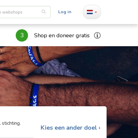
Log in
3
Shop en doneer gratis
stichting.
Kies een ander doel ›