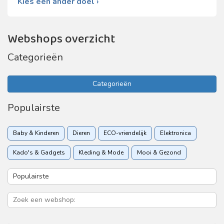
Kies een ander doel ›
Webshops overzicht
Categorieën
Categorieën
Populairste
Baby & Kinderen
Dieren
ECO-vriendelijk
Elektronica
Kado's & Gadgets
Kleding & Mode
Mooi & Gezond
Sport & Recreatie
Vakantie & Reizen
Woon & Tuin
Zakelijk
Zorgverzekering