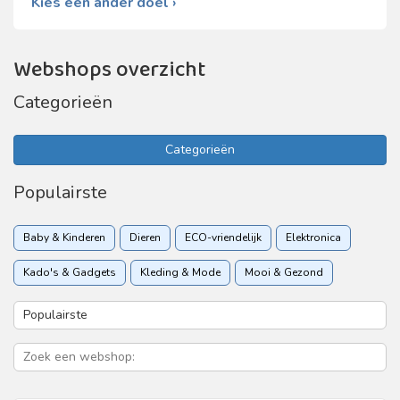
Kies een ander doel ›
Webshops overzicht
Categorieën
Categorieën
Populairste
Baby & Kinderen
Dieren
ECO-vriendelijk
Elektronica
Kado's & Gadgets
Kleding & Mode
Mooi & Gezond
Sport & Recreatie
Vakantie & Reizen
Woon & Tuin
Zakelijk
Zorgverzekering