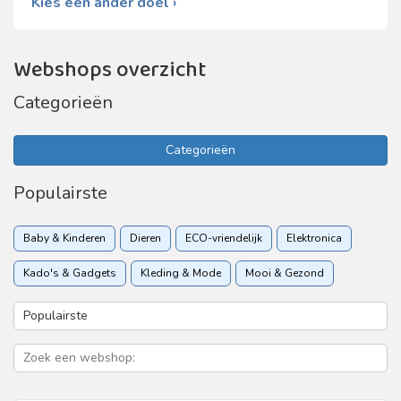
Kies een ander doel ›
Webshops overzicht
Categorieën
Categorieën
Populairste
Baby & Kinderen
Dieren
ECO-vriendelijk
Elektronica
Kado's & Gadgets
Kleding & Mode
Mooi & Gezond
Sport & Recreatie
Vakantie & Reizen
Woon & Tuin
Zakelijk
Zorgverzekering