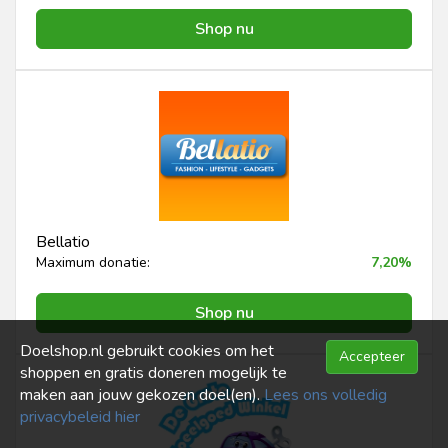
Shop nu
Bellatio
Maximum donatie:
7,20%
Shop nu
Doelshop.nl gebruikt cookies om het
Accepteer
shoppen en gratis doneren mogelijk te
maken aan jouw gekozen doel(en).
Lees ons volledig
privacybeleid hier