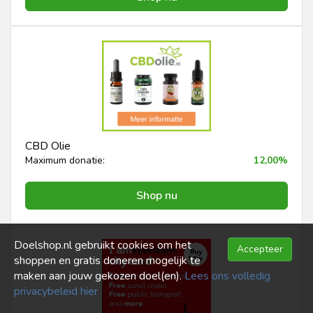
CBD Olie
Maximum donatie:
12,00%
Shop nu
Doelshop.nl gebruikt cookies om het
Accepteer
shoppen en gratis doneren mogelijk te
maken aan jouw gekozen doel(en).
Lees ons volledig
privacybeleid hier