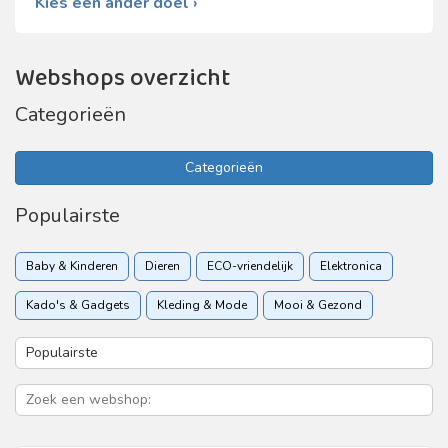
Kies een ander doel ›
Webshops overzicht
Categorieën
Categorieën
Populairste
Baby & Kinderen
Dieren
ECO-vriendelijk
Elektronica
Kado's & Gadgets
Kleding & Mode
Mooi & Gezond
Sport & Recreatie
Vakantie & Reizen
Woon & Tuin
Zakelijk
Zorgverzekering