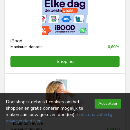
iBood
Maximum donatie:
0,60%
Shop nu
Doelshop.nl gebruikt cookies om het
Accepteer
shoppen en gratis doneren mogelijk te
maken aan jouw gekozen doel(en).
Lees ons volledig
privacybeleid hier
Hollandsnieuwe
Maximum donatie:
€24,00