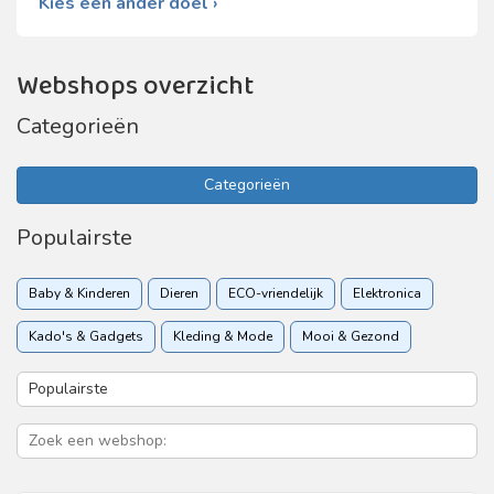
Kies een ander doel ›
Webshops overzicht
Categorieën
Categorieën
Populairste
Baby & Kinderen
Dieren
ECO-vriendelijk
Elektronica
Kado's & Gadgets
Kleding & Mode
Mooi & Gezond
Sport & Recreatie
Vakantie & Reizen
Woon & Tuin
Zakelijk
Zorgverzekering