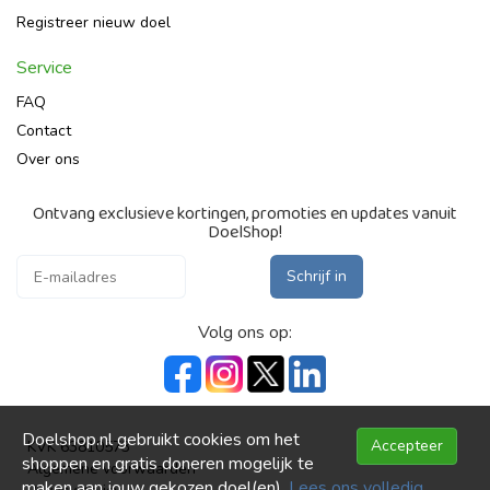
Registreer nieuw doel
Service
FAQ
Contact
Over ons
Ontvang exclusieve kortingen, promoties en updates vanuit
DoelShop!
Schrijf in
Volg ons op:
Doelshop.nl gebruikt cookies om het
Accepteer
KVK 63810573
shoppen en gratis doneren mogelijk te
Algemene voorwaarden
maken aan jouw gekozen doel(en).
Lees ons volledig