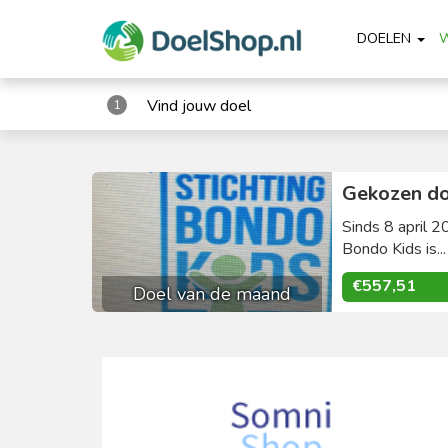
DOELEN
Vind jouw doel
1
Gekozen do
Sinds 8 april 2
Bondo Kids is..
€557,51
Doel van de maand