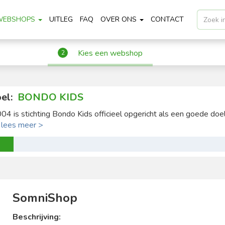
WEBSHOPS
UITLEG
FAQ
OVER ONS
CONTACT
Kies een webshop
2
el:
BONDO KIDS
004 is stichting Bondo Kids officieel opgericht als een goede doel 
.
lees meer >
SomniShop
Beschrijving: