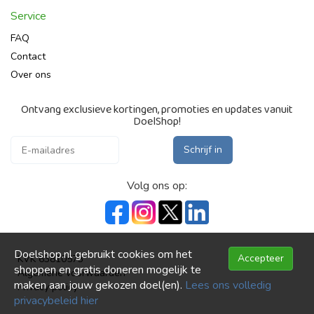
Service
FAQ
Contact
Over ons
Ontvang exclusieve kortingen, promoties en updates vanuit
DoelShop!
Schrijf in
Volg ons op:
Doelshop.nl gebruikt cookies om het
Accepteer
KVK 63810573
shoppen en gratis doneren mogelijk te
Algemene voorwaarden
maken aan jouw gekozen doel(en).
Lees ons volledig
Privacy policy
privacybeleid hier