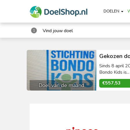
DOELEN
Vind jouw doel
1
Gekozen do
Sinds 8 april 2
Bondo Kids is..
€557,53
Doel van de maand