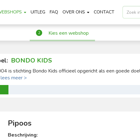
WEBSHOPS
UITLEG
FAQ
OVER ONS
CONTACT
Kies een webshop
2
el:
BONDO KIDS
004 is stichting Bondo Kids officieel opgericht als een goede doel 
.
lees meer >
Pipoos
Beschrijving: