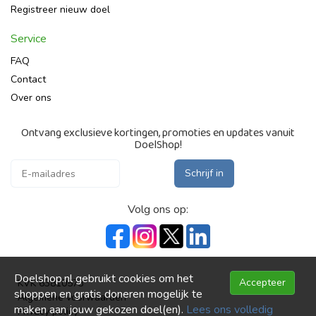
Registreer nieuw doel
Service
FAQ
Contact
Over ons
Ontvang exclusieve kortingen, promoties en updates vanuit
DoelShop!
Schrijf in
Volg ons op:
Doelshop.nl gebruikt cookies om het
Accepteer
KVK 63810573
shoppen en gratis doneren mogelijk te
Algemene voorwaarden
maken aan jouw gekozen doel(en).
Lees ons volledig
Privacy policy