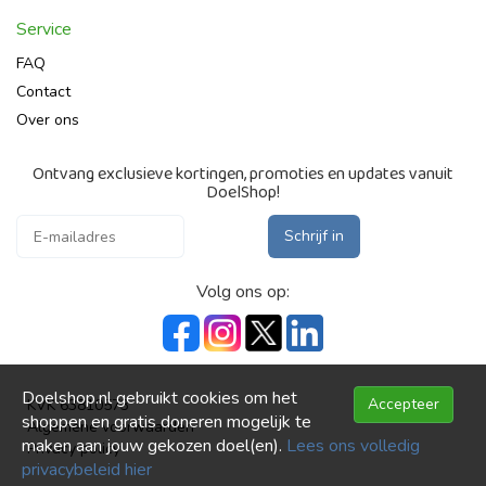
Service
FAQ
Contact
Over ons
Ontvang exclusieve kortingen, promoties en updates vanuit
DoelShop!
Schrijf in
Volg ons op:
Doelshop.nl gebruikt cookies om het
Accepteer
KVK 63810573
shoppen en gratis doneren mogelijk te
Algemene voorwaarden
maken aan jouw gekozen doel(en).
Lees ons volledig
Privacy policy
privacybeleid hier