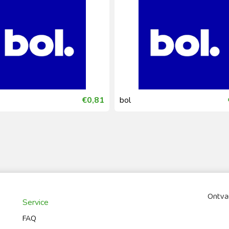
€0,81
bol
Ontvan
Service
FAQ