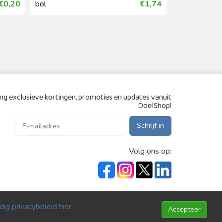
€0,20
bol
€1,74
Coolblue
g exclusieve kortingen, promoties en updates vanuit
DoelShop!
Schrijf in
Volg ons op:
ig privacybeleid hier
Accepteer