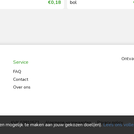
€0,18
bol
Ontvan
Service
FAQ
Contact
Over ons
KVK 63810573
Algemene voorwaarden
Privacy policy
ren mogelijk te maken aan jouw gekozen doel(en).
Lees ons volled