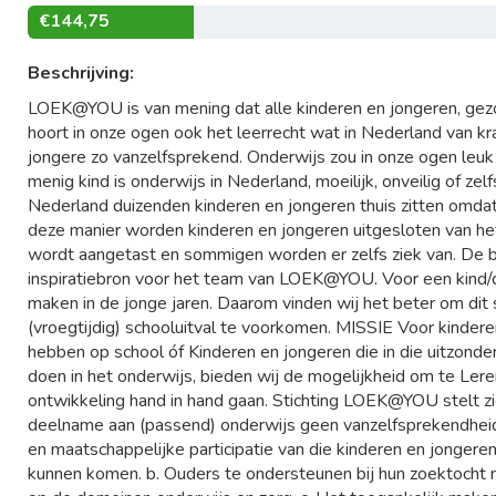
€144,75
Beschrijving:
LOEK@YOU is van mening dat alle kinderen en jongeren, gezo
hoort in onze ogen ook het leerrecht wat in Nederland van krach
jongere zo vanzelfsprekend. Onderwijs zou in onze ogen leuk
menig kind is onderwijs in Nederland, moeilijk, onveilig of zelf
Nederland duizenden kinderen en jongeren thuis zitten omdat
deze manier worden kinderen en jongeren uitgesloten van het
wordt aangetast en sommigen worden er zelfs ziek van. De 
inspiratiebron voor het team van LOEK@YOU. Voor een kind/d
maken in de jonge jaren. Daarom vinden wij het beter om dit 
(vroegtijdig) schooluitval te voorkomen. MISSIE Voor kindere
hebben op school óf Kinderen en jongeren die in die uitzonderl
doen in het onderwijs, bieden wij de mogelijkheid om te Ler
ontwikkeling hand in hand gaan. Stichting LOEK@YOU stelt zic
deelname aan (passend) onderwijs geen vanzelfsprekendheid i
en maatschappelijke participatie van die kinderen en jongere
kunnen komen. b. Ouders te ondersteunen bij hun zoektocht 