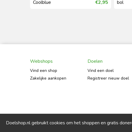
€1,74
Coolblue
€2,95
bol
Webshops
Doelen
Vind een shop
Vind een doel
Zakelijke aankopen
Registreer nieuw doel
Doelshop.nl gebruikt cookies om het shoppen en gratis done