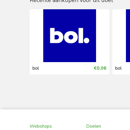
Recente aankopen voor dit doel
€0,54
bol
€0,06
bol
Webshops
Doelen