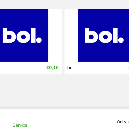
€0,16
bol
Ontvan
Service