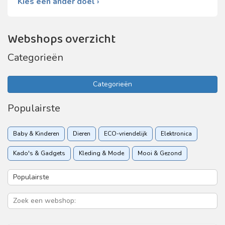
Kies een ander doel ›
Webshops overzicht
Categorieën
Categorieën
Populairste
Baby & Kinderen
Dieren
ECO-vriendelijk
Elektronica
Kado's & Gadgets
Kleding & Mode
Mooi & Gezond
Sport & Recreatie
Vakantie & Reizen
Woon & Tuin
Zakelijk
Zorgverzekering