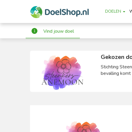
DOELEN
Vind jouw doel
1
Gekozen do
Stichting Stee
bevalling komt 