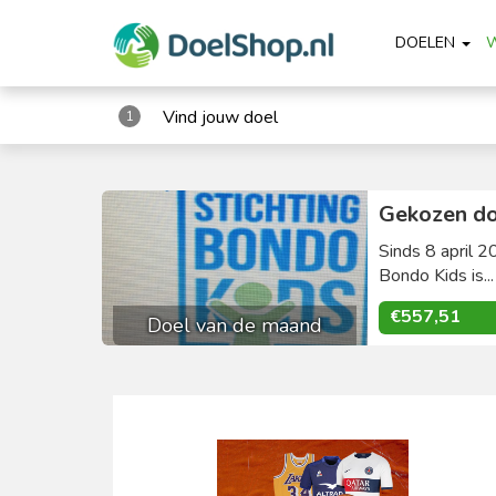
DOELEN
Vind jouw doel
1
Gekozen do
Sinds 8 april 2
Bondo Kids is..
€557,51
Doel van de maand