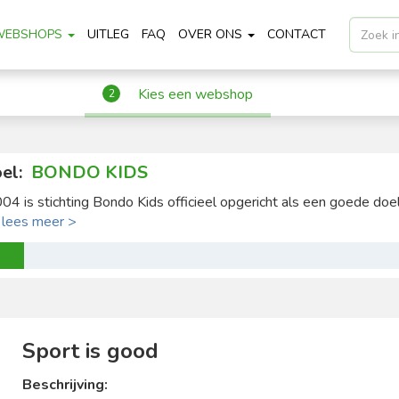
WEBSHOPS
UITLEG
FAQ
OVER ONS
CONTACT
Kies een webshop
2
el:
BONDO KIDS
004 is stichting Bondo Kids officieel opgericht als een goede doel 
.
lees meer >
Sport is good
Beschrijving: