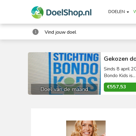
DOELEN
Vind jouw doel
1
Gekozen do
Sinds 8 april 2
Bondo Kids is..
€557,53
Doel van de maand