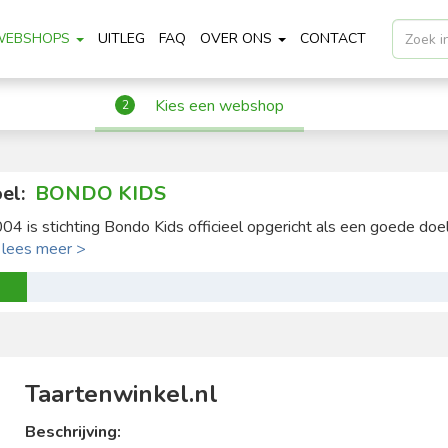
WEBSHOPS
UITLEG
FAQ
OVER ONS
CONTACT
Kies een webshop
2
el:
BONDO KIDS
004 is stichting Bondo Kids officieel opgericht als een goede doel 
.
lees meer >
Taartenwinkel.nl
Beschrijving: