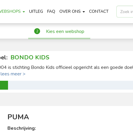
WEBSHOPS
UITLEG
FAQ
OVER ONS
CONTACT
Kies een webshop
2
el:
BONDO KIDS
004 is stichting Bondo Kids officieel opgericht als een goede doel 
.
lees meer >
PUMA
Beschrijving: