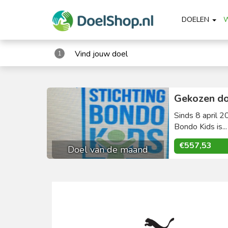
DOELEN
Vind jouw doel
1
Gekozen do
Sinds 8 april 2
Bondo Kids is..
€557,53
Doel van de maand