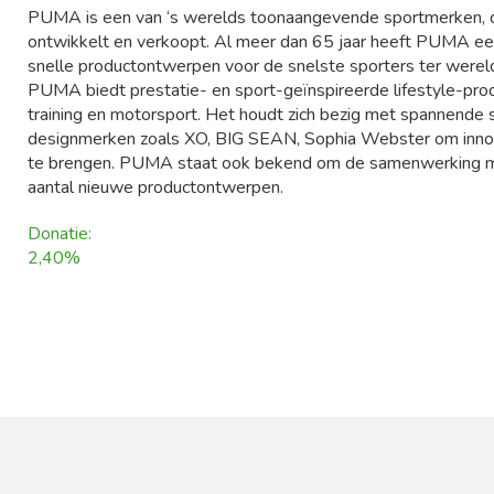
PUMA is een van ‘s werelds toonaangevende sportmerken, di
ontwikkelt en verkoopt. Al meer dan 65 jaar heeft PUMA e
snelle productontwerpen voor de snelste sporters ter werel
PUMA biedt prestatie- en sport-geïnspireerde lifestyle-prod
training en motorsport. Het houdt zich bezig met spanne
designmerken zoals XO, BIG SEAN, Sophia Webster om innov
te brengen. PUMA staat ook bekend om de samenwerking me
aantal nieuwe productontwerpen.
Donatie:
2,40%