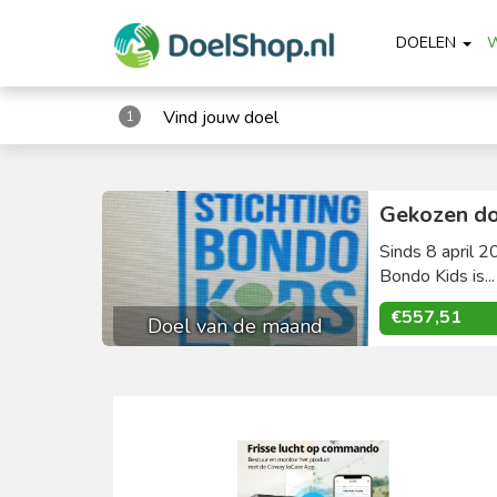
DOELEN
Vind jouw doel
1
Gekozen do
Sinds 8 april 2
Bondo Kids is..
€557,51
Doel van de maand