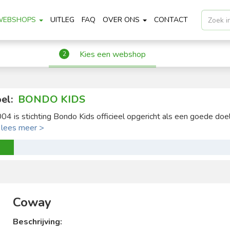
WEBSHOPS
UITLEG
FAQ
OVER ONS
CONTACT
Kies een webshop
2
el:
BONDO KIDS
004 is stichting Bondo Kids officieel opgericht als een goede doel 
.
lees meer >
Coway
Beschrijving: