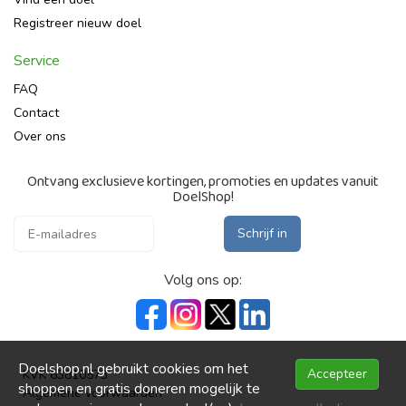
Registreer nieuw doel
Service
FAQ
Contact
Over ons
Ontvang exclusieve kortingen, promoties en updates vanuit
DoelShop!
Schrijf in
Volg ons op:
Doelshop.nl gebruikt cookies om het
Accepteer
KVK 63810573
shoppen en gratis doneren mogelijk te
Algemene voorwaarden